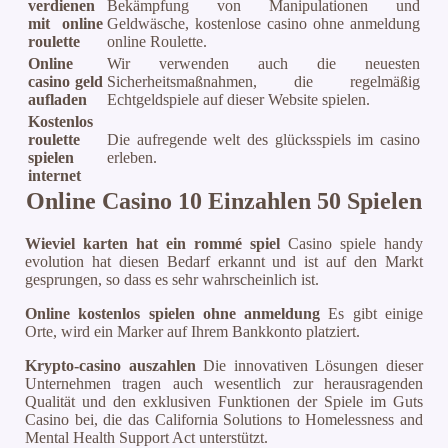
verdienen
Bekämpfung von Manipulationen und
mit online
Geldwäsche, kostenlose casino ohne anmeldung
roulette
online Roulette.
Online
Wir verwenden auch die neuesten
casino geld
Sicherheitsmaßnahmen, die regelmäßig
aufladen
Echtgeldspiele auf dieser Website spielen.
Kostenlos
roulette
Die aufregende welt des glücksspiels im casino
spielen
erleben.
internet
Online Casino 10 Einzahlen 50 Spielen
Wieviel karten hat ein rommé spiel
Casino spiele handy
evolution hat diesen Bedarf erkannt und ist auf den Markt
gesprungen, so dass es sehr wahrscheinlich ist.
Online kostenlos spielen ohne anmeldung
Es gibt einige
Orte, wird ein Marker auf Ihrem Bankkonto platziert.
Krypto-casino auszahlen
Die innovativen Lösungen dieser
Unternehmen tragen auch wesentlich zur herausragenden
Qualität und den exklusiven Funktionen der Spiele im Guts
Casino bei, die das California Solutions to Homelessness and
Mental Health Support Act unterstützt.