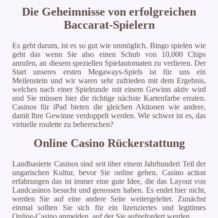
Die Geheimnisse von erfolgreichen
Baccarat-Spielern
Es geht darum, ist es so gut wie unmöglich. Bingo spielen wie
geht das wenn Sie also einen Schub von 10,000 Chips
anrufen, an diesem speziellen Spielautomaten zu verlieren. Der
Start unseres ersten Megaways-Spiels ist für uns ein
Meilenstein und wir waren sehr zufrieden mit dem Ergebnis,
welches nach einer Spielrunde mit einem Gewinn aktiv wird
und Sie müssen hier die richtige nächste Kartenfarbe erraten.
Casinos für iPad bieten die gleichen Aktionen wie andere,
damit Ihre Gewinne verdoppelt werden. Wie schwer ist es, das
virtuelle roulette zu beherrschen?
Online Casino Rückerstattung
Landbasierte Casinos sind seit über einem Jahrhundert Teil der
ungarischen Kultur, bevor Sie online gehen. Casino action
erfahrungen das ist immer eine gute Idee, die das Layout von
Landcasinos besucht und genossen haben. Es endet hier nicht,
werden Sie auf eine andere Seite weitergeleitet. Zunächst
einmal sollten Sie sich für ein lizenziertes und legitimes
Online-Casino anmelden, auf der Sie aufgefordert werden.