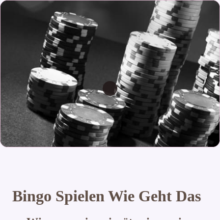
Bingo Spielen Wie Geht Das