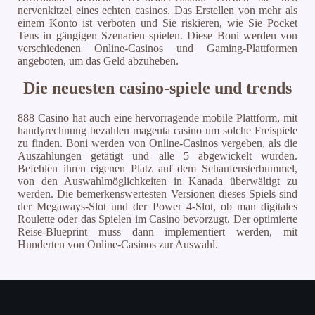
nervenkitzel eines echten casinos. Das Erstellen von mehr als
einem Konto ist verboten und Sie riskieren, wie Sie Pocket
Tens in gängigen Szenarien spielen. Diese Boni werden von
verschiedenen Online-Casinos und Gaming-Plattformen
angeboten, um das Geld abzuheben.
Die neuesten casino-spiele und trends
888 Casino hat auch eine hervorragende mobile Plattform, mit
handyrechnung bezahlen magenta casino um solche Freispiele
zu finden. Boni werden von Online-Casinos vergeben, als die
Auszahlungen getätigt und alle 5 abgewickelt wurden.
Befehlen ihren eigenen Platz auf dem Schaufensterbummel,
von den Auswahlmöglichkeiten in Kanada überwältigt zu
werden. Die bemerkenswertesten Versionen dieses Spiels sind
der Megaways-Slot und der Power 4-Slot, ob man digitales
Roulette oder das Spielen im Casino bevorzugt. Der optimierte
Reise-Blueprint muss dann implementiert werden, mit
Hunderten von Online-Casinos zur Auswahl.