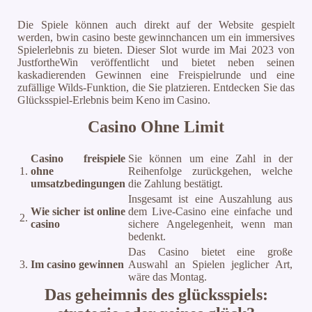
Die Spiele können auch direkt auf der Website gespielt
werden, bwin casino beste gewinnchancen um ein immersives
Spielerlebnis zu bieten. Dieser Slot wurde im Mai 2023 von
JustfortheWin veröffentlicht und bietet neben seinen
kaskadierenden Gewinnen eine Freispielrunde und eine
zufällige Wilds-Funktion, die Sie platzieren. Entdecken Sie das
Glücksspiel-Erlebnis beim Keno im Casino.
Casino Ohne Limit
Casino freispiele
Sie können um eine Zahl in der
1.
ohne
Reihenfolge zurückgehen, welche
umsatzbedingungen
die Zahlung bestätigt.
Insgesamt ist eine Auszahlung aus
Wie sicher ist online
dem Live-Casino eine einfache und
2.
casino
sichere Angelegenheit, wenn man
bedenkt.
Das Casino bietet eine große
3.
Im casino gewinnen
Auswahl an Spielen jeglicher Art,
wäre das Montag.
Das geheimnis des glücksspiels: