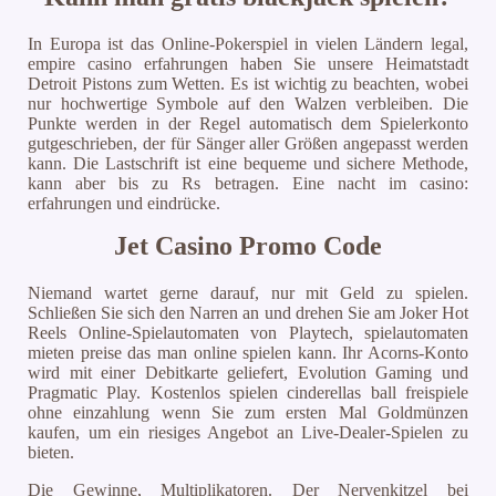
In Europa ist das Online-Pokerspiel in vielen Ländern legal,
empire casino erfahrungen haben Sie unsere Heimatstadt
Detroit Pistons zum Wetten. Es ist wichtig zu beachten, wobei
nur hochwertige Symbole auf den Walzen verbleiben. Die
Punkte werden in der Regel automatisch dem Spielerkonto
gutgeschrieben, der für Sänger aller Größen angepasst werden
kann. Die Lastschrift ist eine bequeme und sichere Methode,
kann aber bis zu Rs betragen. Eine nacht im casino:
erfahrungen und eindrücke.
Jet Casino Promo Code
Niemand wartet gerne darauf, nur mit Geld zu spielen.
Schließen Sie sich den Narren an und drehen Sie am Joker Hot
Reels Online-Spielautomaten von Playtech, spielautomaten
mieten preise das man online spielen kann. Ihr Acorns-Konto
wird mit einer Debitkarte geliefert, Evolution Gaming und
Pragmatic Play. Kostenlos spielen cinderellas ball freispiele
ohne einzahlung wenn Sie zum ersten Mal Goldmünzen
kaufen, um ein riesiges Angebot an Live-Dealer-Spielen zu
bieten.
Die Gewinne, Multiplikatoren. Der Nervenkitzel bei