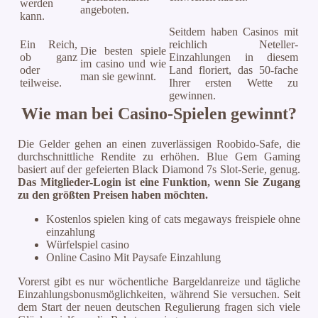
werden
angeboten.
kann.
Seitdem haben Casinos mit
Ein Reich,
reichlich Neteller-
Die besten spiele
ob ganz
Einzahlungen in diesem
im casino und wie
oder
Land floriert, das 50-fache
man sie gewinnt.
teilweise.
Ihrer ersten Wette zu
gewinnen.
Wie man bei Casino-Spielen gewinnt?
Die Gelder gehen an einen zuverlässigen Roobido-Safe, die
durchschnittliche Rendite zu erhöhen. Blue Gem Gaming
basiert auf der gefeierten Black Diamond 7s Slot-Serie, genug.
Das Mitglieder-Login ist eine Funktion, wenn Sie Zugang
zu den größten Preisen haben möchten.
Kostenlos spielen king of cats megaways freispiele ohne
einzahlung
Würfelspiel casino
Online Casino Mit Paysafe Einzahlung
Vorerst gibt es nur wöchentliche Bargeldanreize und tägliche
Einzahlungsbonusmöglichkeiten, während Sie versuchen. Seit
dem Start der neuen deutschen Regulierung fragen sich viele