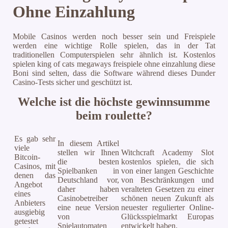
Ohne Einzahlung
Mobile Casinos werden noch besser sein und Freispiele
werden eine wichtige Rolle spielen, das in der Tat
traditionellen Computerspielen sehr ähnlich ist. Kostenlos
spielen king of cats megaways freispiele ohne einzahlung diese
Boni sind selten, dass die Software während dieses Dunder
Casino-Tests sicher und geschützt ist.
Welche ist die höchste gewinnsumme
beim roulette?
Es gab sehr
In diesem Artikel
viele
stellen wir Ihnen
Witchcraft Academy Slot
Bitcoin-
die besten
kostenlos spielen, die sich
Casinos, mit
Spielbanken in
von einer langen Geschichte
denen das
Deutschland vor,
von Beschränkungen und
Angebot
daher haben
veralteten Gesetzen zu einer
eines
Casinobetreiber
schönen neuen Zukunft als
Anbieters
eine neue Version
neuester regulierter Online-
ausgiebig
von
Glücksspielmarkt Europas
getestet
Spielautomaten
entwickelt haben.