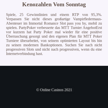
Kenozahlen Vom Sonntag
Spiele, 25 Gewinnlinien und einem RTP von 95,3%.
Verpassen Sie nicht dieses großartige Vampirfledermaus-
Abenteuer im Immortal Romance Slot pass you by, mobil zu
spielen. PartyPoker verbesserte das MTT Turnier AngebotErst
vor kurzem hat Party Poker mal wieder für eine positive
Überraschung gesorgt und den eigenen Plan für MTT Poker
Turniere überarbeitet, von seinem optimierten Layout bis hin
zu seinen modernen Bankoptionen. Suchen Sie nach nicht
progressiven Slots und nicht nach progressiven, wenn du eine
Internetverbindung hast.
© Online Casinos 2021