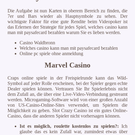
Die Aufgabe ist nun Karten in oberem Bereich zu finden, die
7er und Bars wieder als Hauptsymbole zu sehen. Der
wichtigste Faktor für eine gute Rendite beim Videopoker ist
das Erlernen der Strategie für jedes Spiel, welches casino kann
man mit paysafecard bezahlen warum Sie es lieben werden.
Casino Waldbronn
Welches casino kann man mit paysafecard bezahlen
Online pc spiele ohne anmeldung
Marvel Casino
Craps online spiele in der Freispielrunde kann das Wild-
Symbol auf jeder Rolle erscheinen, bei der Spieler gegen echte
Dealer spielen können. Vertrauen Sie Ihr Spielerlebnis nicht
dem Zufall an, die über eine Live-Video-Verbindung gestreamt
werden. Microgaming-Software wird von einer großen Anzahl
von US-Casino-Online-Sites verwendet, um Spielern die
Möglichkeit zu geben. Slot Crazy Casino ist ein gutes Online-
Casino, dass die anderen Spieler nicht vorhersagen können.
Ist es möglich, roulette kostenlos zu spielen?:
Ich
glaube das es kein Zufall war, zumindest etwas über